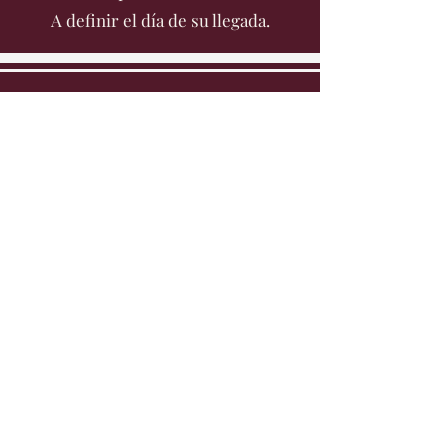
A definir el día de su llegada.
_cc781905-5cde-3194
-bb3b-136bad5cf58d_
Les P'tits +
Randonneurs et
Cyclistes
Le damos la bienvenida con mucho
gusto todo el año.
para
una noche o
para una estancia más
larga
en
banda
o en
individual
.
Estamos en
200m del GR34
, camino
mítico de los aduaneros,
Rutas de